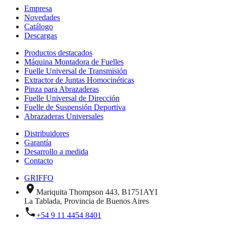
Empresa
Novedades
Catálogo
Descargas
Productos destacados
Máquina Montadora de Fuelles
Fuelle Universal de Transmisión
Extractor de Juntas Homocinéticas
Pinza para Abrazaderas
Fuelle Universal de Dirección
Fuelle de Suspensión Deportiva
Abrazaderas Universales
Distribuidores
Garantía
Desarrollo a medida
Contacto
GRIFFO
Mariquita Thompson 443
,
B1751AYI
La Tablada
, Provincia de
Buenos Aires
+54 9 11 4454 8401