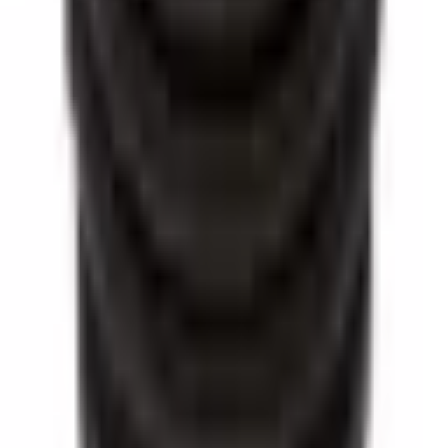
Suscribite a nuestro Newsletter para que estés informado de nuevos
productos y promociones.
Email
Suscribirme
Empresa
Novedades
Catálogo
Descargas
Productos destacados
Máquina Montadora de Fuelles
Fuelle Universal de Transmisión
Extractor de Juntas Homocinéticas
Pinza para Abrazaderas
Fuelle Universal de Dirección
Fuelle de Suspensión Deportiva
Abrazaderas Universales
Distribuidores
Garantía
Desarrollo a medida
Contacto